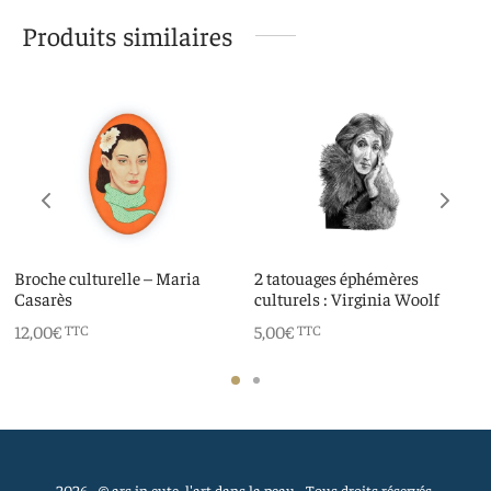
Produits similaires
Broche culturelle – Maria
2 tatouages éphémères
Casarès
culturels : Virginia Woolf
12,00
€
5,00
€
TTC
TTC
2026 - © ars in cute, l'art dans la peau - Tous droits réservés.