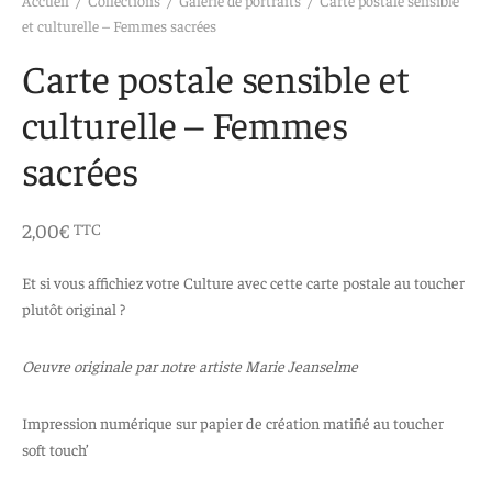
 aimants
d’encre
et culturelle – Femmes sacrées
Carte postale sensible et
e intuitif et culturel
culturelle – Femmes
sacrées
2,00
€
TTC
Et si vous affichiez votre Culture avec cette carte postale au toucher
plutôt original ?
Oeuvre originale par notre artiste Marie Jeanselme
Impression numérique sur papier de création matifié au toucher
soft touch’