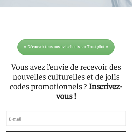
 aimants
d’encre
e intuitif et culturel
⭐ Découvrir tous nos avis clients sur Trustpilot ⭐
Vous avez l’envie de recevoir des
nouvelles culturelles et de jolis
codes promotionnels ?
Inscrivez-
vous !
E-
mail
(Nécessaire)