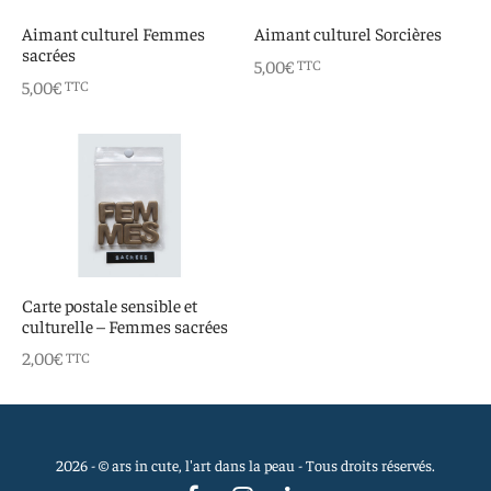
 aimants
d’encre
Aimant culturel Femmes
Aimant culturel Sorcières
sacrées
5,00
€
TTC
e intuitif et culturel
5,00
€
TTC
Carte postale sensible et
culturelle – Femmes sacrées
2,00
€
TTC
2026 - © ars in cute, l'art dans la peau - Tous droits réservés.