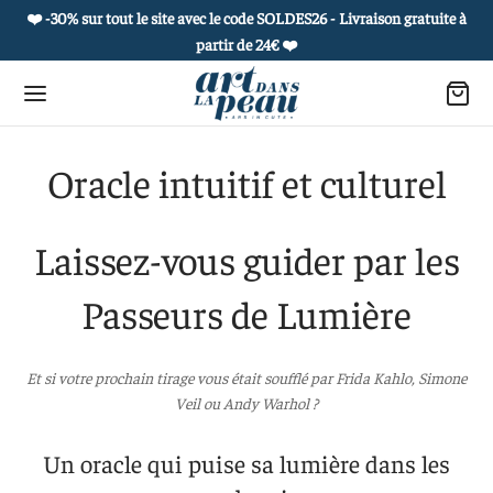
❤️ -30% sur tout le site avec le code SOLDES26 - Livraison gratuite à
partir de 24€
❤️
Oracle intuitif et culturel
Retour
Retour
Retour
Retour
Laissez-vous guider par les
 PRODUITS
OUAGES ÉPHÉMÈRES
ROPOS
 COLLECTIONS
Passeurs de Lumière
es culturelles
he et carnet culturel
 histoire
et de curiosités
Et si votre prochain tirage vous était soufflé par Frida Kahlo, Simone
uages éphémères
 à l’unité
réatifs
ie de portraits
Veil ou Andy Warhol ?
s postales sensibles et culturelles
actez-nous
e vivant
Un oracle qui puise sa lumière dans les