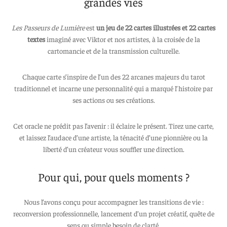
grandes vies
 aimants
d’encre
Les Passeurs de Lumière
est
un jeu de 22 cartes illustrées et 22 cartes
e intuitif et culturel
textes
imaginé avec Viktor et nos artistes, à la croisée de la
cartomancie et de la transmission culturelle.
Chaque carte s’inspire de l’un des 22 arcanes majeurs du tarot
traditionnel et incarne une personnalité qui a marqué l’histoire par
ses actions ou ses créations.
Cet oracle ne prédit pas l’avenir : il éclaire le présent. Tirez une carte,
et laissez l’audace d’une artiste, la ténacité d’une pionnière ou la
liberté d’un créateur vous souffler une direction.
Pour qui, pour quels moments ?
Nous l’avons conçu pour accompagner les transitions de vie :
reconversion professionnelle, lancement d’un projet créatif, quête de
sens ou simple besoin de clarté.