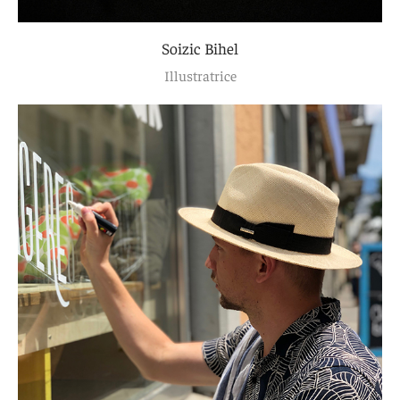
Soizic Bihel
Illustratrice