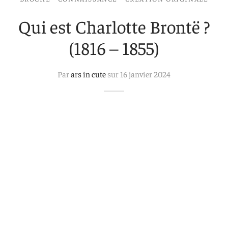
 aimants
d’encre
Qui est Charlotte Brontë ?
e intuitif et culturel
(1816 – 1855)
Par
ars in cute
sur
16 janvier 2024