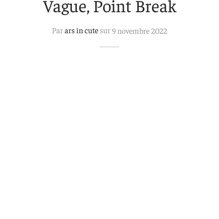
Vague, Point Break
 aimants
d’encre
Par
ars in cute
sur
9 novembre 2022
e intuitif et culturel