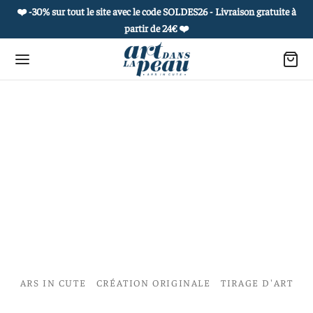
❤️ -30% sur tout le site avec le code SOLDES26 - Livraison gratuite à
partir de 24€
❤️
Retour
Retour
Retour
Retour
 PRODUITS
OUAGES ÉPHÉMÈRES
ROPOS
 COLLECTIONS
es culturelles
he et carnet culturel
 histoire
et de curiosités
uages éphémères
 à l’unité
réatifs
ie de portraits
ARS IN CUTE
CRÉATION ORIGINALE
TIRAGE D'ART
s postales sensibles et culturelles
actez-nous
e vivant