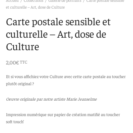
 aimants
d’encre
et culturelle – Art, dose de Culture
Carte postale sensible et
e intuitif et culturel
culturelle – Art, dose de
Culture
2,00
€
TTC
Et si vous affichiez votre Culture avec cette carte postale au toucher
plutôt original ?
Oeuvre originale par notre artiste Marie Jeanselme
Impression numérique sur papier de création matifié au toucher
soft touch’