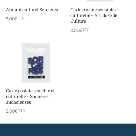
 aimants
d’encre
Aimant culturel Sorcières
Carte postale sensible et
culturelle – Art, dose de
5,00
€
TTC
e intuitif et culturel
Culture
2,00
€
TTC
Carte postale sensible et
culturelle – Sorcières
audacieuses
2,00
€
TTC