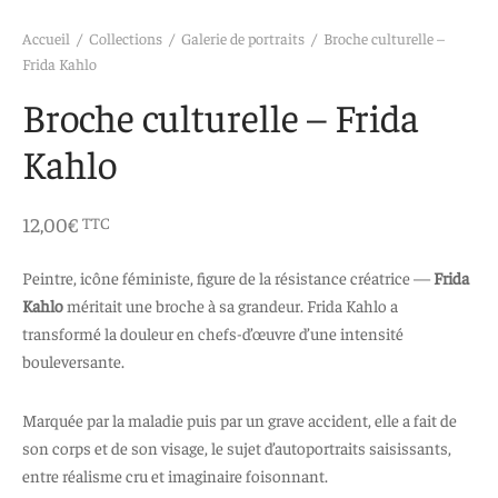
 aimants
d’encre
Accueil
/
Collections
/
Galerie de portraits
/
Broche culturelle –
Frida Kahlo
e intuitif et culturel
Broche culturelle – Frida
Kahlo
12,00
€
TTC
Peintre, icône féministe, figure de la résistance créatrice —
Frida
Kahlo
méritait une broche à sa grandeur. Frida Kahlo a
transformé la douleur en chefs-d’œuvre d’une intensité
bouleversante.
Marquée par la maladie puis par un grave accident, elle a fait de
son corps et de son visage, le sujet d’autoportraits saisissants,
entre réalisme cru et imaginaire foisonnant.