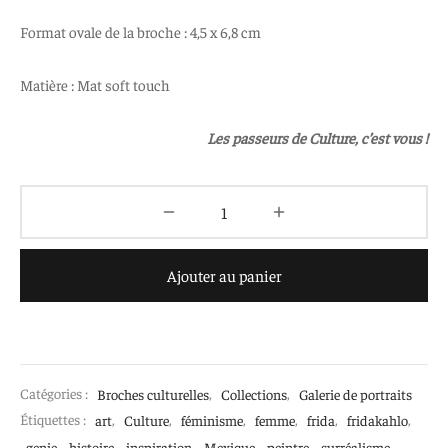
Format ovale de la broche : 4,5 x 6,8 cm
Matière : Mat soft touch
Les passeurs de Culture, c’est vous !
Ajouter au panier
Catégories :
Broches culturelles
,
Collections
,
Galerie de portraits
Étiquettes :
art
,
Culture
,
féminisme
,
femme
,
frida
,
fridakahlo
,
genie
,
histoire
,
inspiration
,
Mexique
,
peintre
,
surréalisme