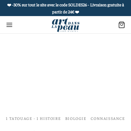
❤️ -30% sur tout le site avec le code SOLDES26 - Livraison gratuite à
partir de 24€
❤️
Retour
Retour
Retour
Retour
 PRODUITS
OUAGES ÉPHÉMÈRES
ROPOS
 COLLECTIONS
es culturelles
he et carnet culturel
 histoire
et de curiosités
uages éphémères
 à l’unité
réatifs
ie de portraits
1 TATOUAGE - 1 HISTOIRE
BIOLOGIE
CONNAISSANCE
s postales sensibles et culturelles
actez-nous
e vivant