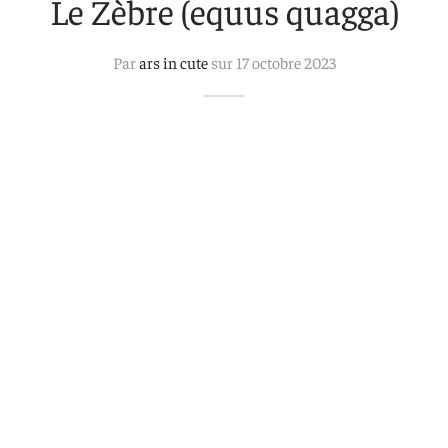
Le Zèbre (equus quagga)
 aimants
d’encre
Par
ars in cute
sur
17 octobre 2023
e intuitif et culturel