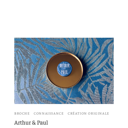
 aimants
d’encre
e intuitif et culturel
BROCHE
CONNAISSANCE
CRÉATION ORIGINALE
Arthur & Paul