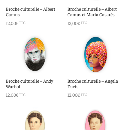
 aimants
d’encre
Broche culturelle – Albert
Broche culturelle – Albert
Camus
Camus et Maria Casarès
e intuitif et culturel
12,00
€
12,00
€
TTC
TTC
Broche culturelle – Andy
Broche culturelle – Angela
Warhol
Davis
12,00
€
12,00
€
TTC
TTC