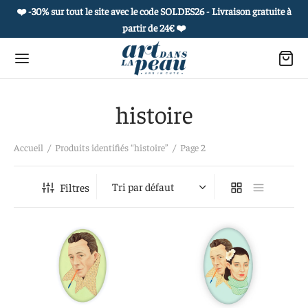
❤️ -30% sur tout le site avec le code SOLDES26 - Livraison gratuite à
partir de 24€
❤️
histoire
Retour
Retour
Retour
Retour
Accueil
/
Produits identifiés “histoire”
/
Page 2
 PRODUITS
OUAGES ÉPHÉMÈRES
ROPOS
 COLLECTIONS
Filtres
es culturelles
he et carnet culturel
 histoire
et de curiosités
uages éphémères
 à l’unité
réatifs
ie de portraits
s postales sensibles et culturelles
actez-nous
e vivant