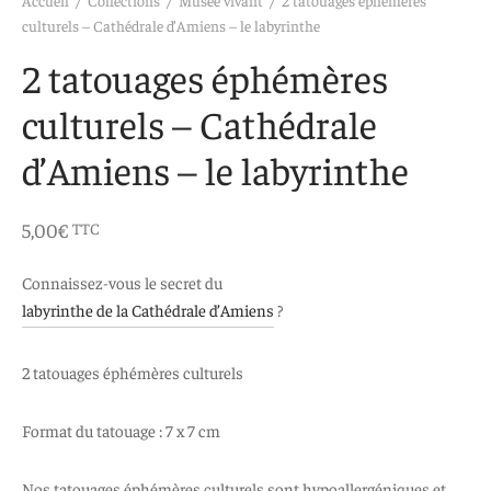
 aimants
d’encre
culturels – Cathédrale d’Amiens – le labyrinthe
2 tatouages éphémères
e intuitif et culturel
culturels – Cathédrale
d’Amiens – le labyrinthe
5,00
€
TTC
Connaissez-vous le secret du
labyrinthe de la Cathédrale d’Amiens
?
2 tatouages éphémères culturels
Format du tatouage : 7 x 7 cm
Nos tatouages éphémères culturels sont hypoallergéniques et