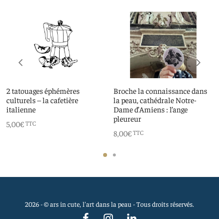
2 tatouages éphémères
Broche la connaissance dans
culturels – la cafetière
la peau, cathédrale Notre-
italienne
Dame d’Amiens : l’ange
pleureur
5,00
€
TTC
8,00
€
TTC
2026 - © ars in cute, l'art dans la peau - Tous droits réservés.