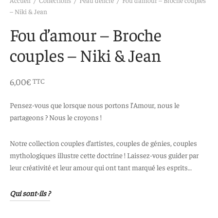
 aimants
d’encre
– Niki & Jean
Fou d’amour – Broche
e intuitif et culturel
couples – Niki & Jean
6,00
€
TTC
Pensez-vous que lorsque nous portons l’Amour, nous le
partageons ? Nous le croyons !
Notre collection couples d’artistes, couples de génies, couples
mythologiques illustre cette doctrine ! Laissez-vous guider par
leur créativité et leur amour qui ont tant marqué les esprits…
Qui sont-ils ?