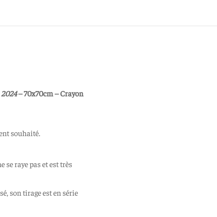
–
2024
– 70x70cm – Crayon
ent souhaité.
e se raye pas et est très
é, son tirage est en série