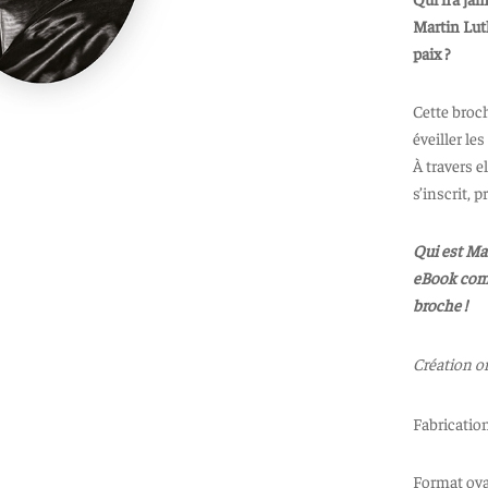
Martin Luth
paix ?
Cette broc
éveiller le
À travers e
s’inscrit, 
Qui est Ma
eBook comp
broche !
Création or
Fabricatio
Format oval