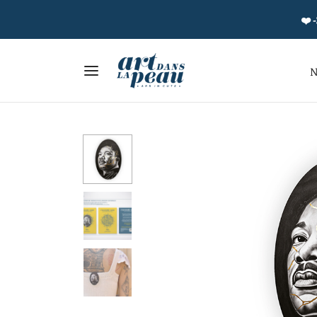
❤️ -
N