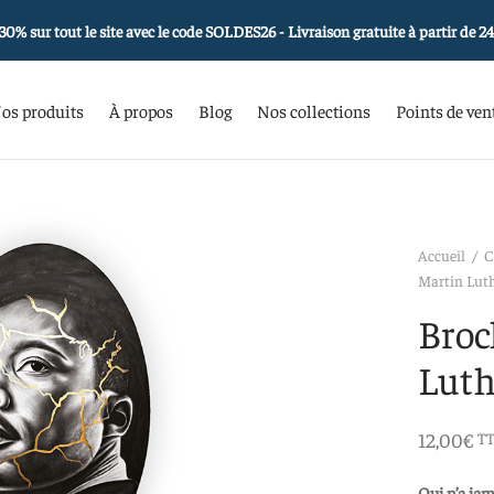
30% sur tout le site avec le code SOLDES26 - Livraison gratuite à partir de 2
os produits
À propos
Blog
Nos collections
Points de ven
Accueil
/
C
Martin Luth
Broc
Luth
12,00
€
T
Qui n’a jam