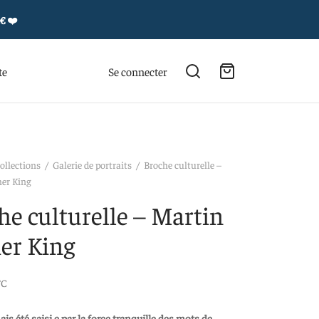
4€
❤️
te
Se connecter
ollections
/
Galerie de portraits
/
Broche culturelle –
er King
he culturelle – Martin
er King
TC
ais été saisi.e par la force tranquille des mots de