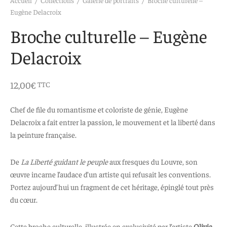
 aimants
d’encre
Eugène Delacroix
Broche culturelle – Eugène
e intuitif et culturel
Delacroix
12,00
€
TTC
Chef de file du romantisme et coloriste de génie, Eugène
Delacroix a fait entrer la passion, le mouvement et la liberté dans
la peinture française.
De
La Liberté guidant le peuple
aux fresques du Louvre, son
œuvre incarne l’audace d’un artiste qui refusait les conventions.
Portez aujourd’hui un fragment de cet héritage, épinglé tout près
du cœur.
Cette broche culturelle, illustrée en exclusivité par l’artiste
Olivia