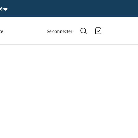
4€
❤️
te
Se connecter