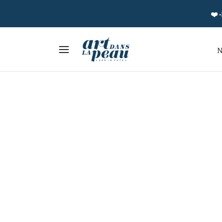
❤️ -
N