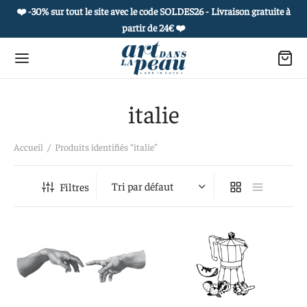
❤️ -30% sur tout le site avec le code SOLDES26 - Livraison gratuite à
partir de 24€
❤️
italie
Retour
Retour
Retour
Retour
Accueil
/
Produits identifiés “italie”
 PRODUITS
OUAGES ÉPHÉMÈRES
ROPOS
 COLLECTIONS
Filtres
es culturelles
he et carnet culturel
 histoire
et de curiosités
uages éphémères
 à l’unité
réatifs
ie de portraits
s postales sensibles et culturelles
actez-nous
e vivant