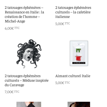
 aimants
d’encre
2 tatouages éphémères –
2 tatouages éphémères
Renaissance en Italie : la
culturels – la cafetière
e intuitif et culturel
création de l’homme –
italienne
Michel-Ange
5,00
€
TTC
6,00
€
TTC
2 tatouages éphémères
Aimant culturel Italie
culturels – Méduse inspirée
5,00
€
TTC
du Caravage
7,00
€
TTC