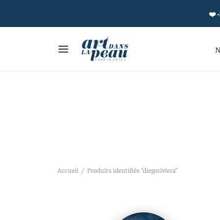
❤️ -
N
Accueil
/
Produits identifiés “diegoriviera”