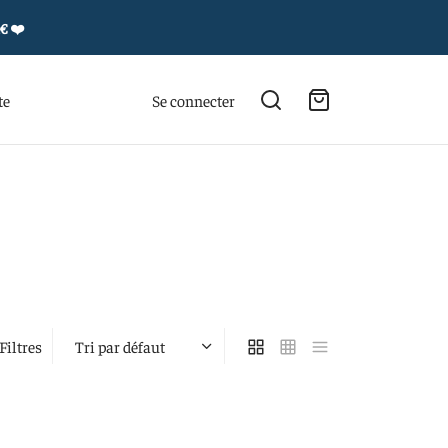
4€
❤️
te
Se connecter
Filtres