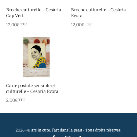
 aimants
d’encre
Broche culturelle – Cesária
Broche culturelle – Cesária
Cap Vert
Evora
e intuitif et culturel
12,00
€
12,00
€
TTC
TTC
Carte postale sensible et
culturelle – Cesaria Evora
2,00
€
TTC
2026 - © ars in cute, l'art dans la peau - Tous droits réservés.