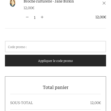
Broche culturelle - Jane Birkin
 aimants
d’encre
×
12,00
€
e intuitif et culturel
12,00
€
Code promo :
Appliquer le code promo
Total panier
SOUS-TOTAL
12,00
€