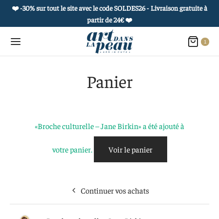
❤️ -30% sur tout le site avec le code SOLDES26 - Livraison gratuite à
partir de 24€
❤️
1
Panier
Retour
Retour
Retour
Retour
«Broche culturelle – Jane Birkin» a été ajouté à
 PRODUITS
OUAGES ÉPHÉMÈRES
ROPOS
 COLLECTIONS
votre panier.
Voir le panier
es culturelles
he et carnet culturel
 histoire
et de curiosités
uages éphémères
 à l’unité
réatifs
ie de portraits
Continuer vos achats
s postales sensibles et culturelles
actez-nous
e vivant