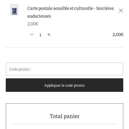
 aimants
d’encre
Carte postale sensible et culturelle - Sorcières
×
audacieuses
e intuitif et culturel
2,00
€
2,00
€
Code promo :
Appliquer le code promo
Total panier