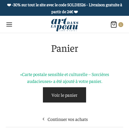
❤️ -30% sur tout le site avec le code SOLDES26 - Livraison gratuite à
partir de 24€
❤️
1
Panier
Retour
Retour
Retour
Retour
«Carte postale sensible et culturelle – Sorcières
 PRODUITS
OUAGES ÉPHÉMÈRES
ROPOS
 COLLECTIONS
audacieuses» a été ajouté à votre panier.
es culturelles
he et carnet culturel
 histoire
et de curiosités
Voir le panier
uages éphémères
 à l’unité
réatifs
ie de portraits
Continuer vos achats
s postales sensibles et culturelles
actez-nous
e vivant