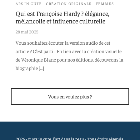
ARS IN CUTE
CRÉATION ORIGINALE
FEMMES
 aimants
d’encre
Qui est Françoise Hardy ? élégance,
mélancolie et influence culturelle
e intuitif et culturel
28 mai 2025
Vous souhaitez écouter la version audio de cet
article ? C’est parti : En lien avec la création visuelle
de Véronique Blanc pour nos éditions, découvrons la
biographie […]
Vous en voulez plus ?
2026 - © ars in cute, l'art dans la peau - Tous droits réservés.