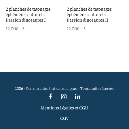
 aimants
d’encre
2 planches de tatouages
2 planches de tatouages
éphémères culturels –
éphémères culturels –
e intuitif et culturel
Passion dinosaures I
Passion dinosaures II
12,00
€
12,00
€
TTC
TTC
2026 - © ars in cute, l'art dans la peau - Tous droits réservés.
Mentions Légales et CGU
CGV