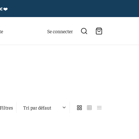
4€
❤️
te
Se connecter
Filtres