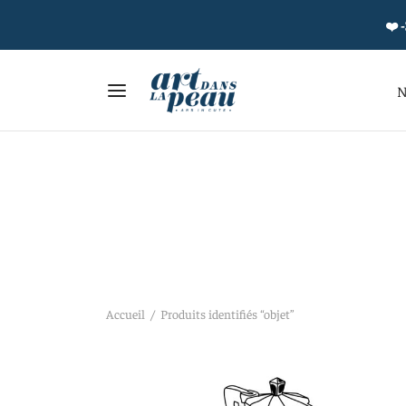
❤️ -
N
Accueil
/
Produits identifiés “objet”