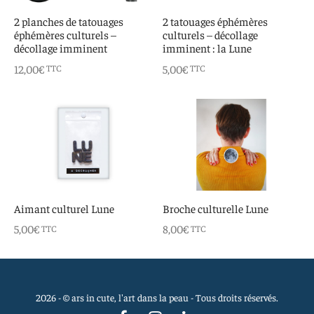
 aimants
d’encre
2 planches de tatouages
2 tatouages éphémères
éphémères culturels –
culturels – décollage
e intuitif et culturel
décollage imminent
imminent : la Lune
12,00
€
5,00
€
TTC
TTC
Aimant culturel Lune
Broche culturelle Lune
5,00
€
8,00
€
TTC
TTC
2026 - © ars in cute, l'art dans la peau - Tous droits réservés.