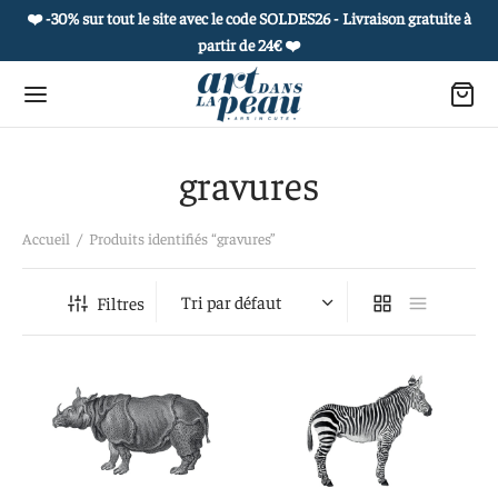
❤️ -30% sur tout le site avec le code SOLDES26 - Livraison gratuite à
partir de 24€
❤️
gravures
Retour
Retour
Retour
Retour
Accueil
/
Produits identifiés “gravures”
 PRODUITS
OUAGES ÉPHÉMÈRES
ROPOS
 COLLECTIONS
Filtres
es culturelles
he et carnet culturel
 histoire
et de curiosités
uages éphémères
 à l’unité
réatifs
ie de portraits
s postales sensibles et culturelles
actez-nous
e vivant