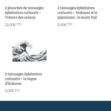
 aimants
d’encre
2 planches de tatouages
2 tatouages éphémères
éphémères culturels –
culturels – Hokusai et le
e intuitif et culturel
Trésors des océans
japonisme : le mont Fuji
12,00
€
5,00
€
TTC
TTC
2 tatouages éphémères
culturels – la vague
d’Hokusai
5,00
€
TTC