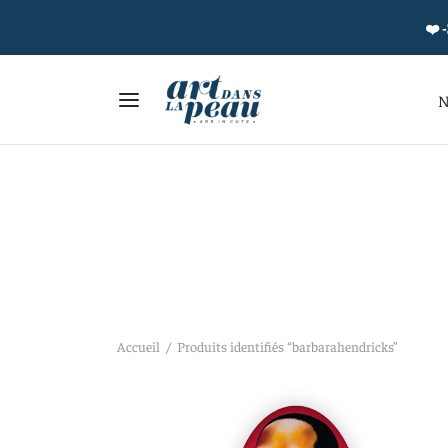
❤️ -
N
Accueil
/
Produits identifiés “barbarahendricks”