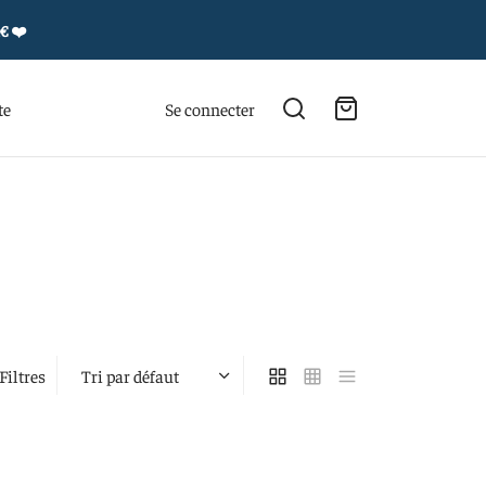
4€
❤️
te
Se connecter
Filtres