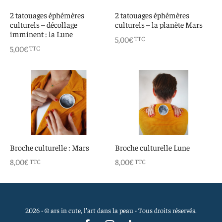
 aimants
d’encre
2 tatouages éphémères
2 tatouages éphémères
culturels – décollage
culturels – la planète Mars
e intuitif et culturel
imminent : la Lune
5,00
€
TTC
5,00
€
TTC
Broche culturelle : Mars
Broche culturelle Lune
8,00
€
8,00
€
TTC
TTC
2026 - © ars in cute, l'art dans la peau - Tous droits réservés.