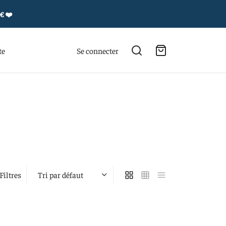
4€
❤️
te
Se connecter
Filtres