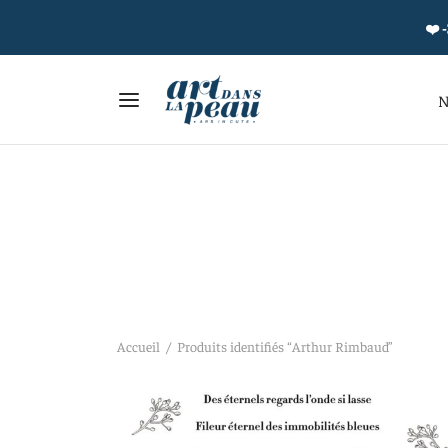
❤️ -
N
Accueil
/
Produits identifiés “Arthur Rimbaud”